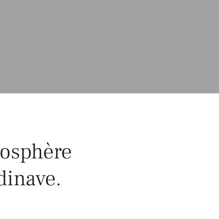
mosphère
dinave.